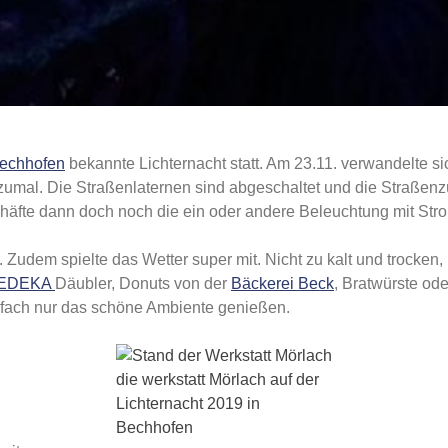
echhofen
bekannte Lichternacht statt. Am 23.11. verwandelte s
mal. Die Straßenlaternen sind abgeschaltet und die Straßenzü
häfte dann doch noch die ein oder andere Beleuchtung mit Stro
. Zudem spielte das Wetter super mit. Nicht zu kalt und trocken
EDEKA
Däubler, Donuts von der
Bäckerei Beck
, Bratwürste o
fach nur das schöne Ambiente genießen.
die werkstatt Mörlach auf der
Lichternacht 2019 in
Bechhofen