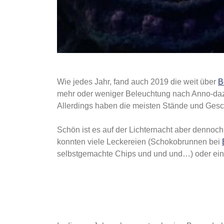
Wie jedes Jahr, fand auch 2019 die weit über
B
mehr oder weniger Beleuchtung nach Anno-dazu
Allerdings haben die meisten Stände und Gesc
Schön ist es auf der Lichternacht aber dennoch
konnten viele Leckereien (Schokobrunnen bei
selbstgemachte Chips und und und…) oder ein