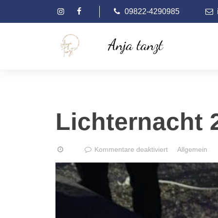
Skip
09822-4290985
to
content
Anja tanzt
Lichternacht 
für
Kommentare deaktiviert
Allgemein
Lichternacht
2019